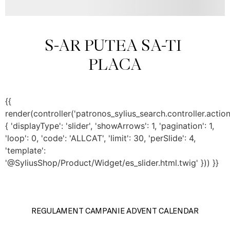
S-AR PUTEA SA-TI 
PLACA
{{
render(controller('patronos_sylius_search.controller.actio
{ 'displayType': 'slider', 'showArrows': 1, 'pagination': 1,
'loop': 0, 'code': 'ALLCAT', 'limit': 30, 'perSlide': 4,
'template':
'@SyliusShop/Product/Widget/es_slider.html.twig' })) }}
REGULAMENT CAMPANIE ADVENT CALENDAR