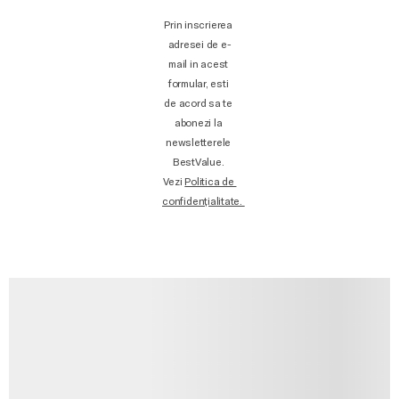
Prin inscrierea 
adresei de e-
mail in acest 
formular, esti 
de acord sa te 
abonezi la 
newsletterele 
BestValue. 
Vezi 
Politica de 
confidențialitate. 