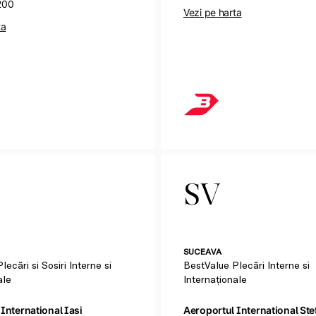
200
Vezi pe harta
ta
SV
SUCEAVA
ecări si Sosiri Interne si
BestValue Plecări Interne si
ale
Internaționale
International Iasi
Aeroportul International Ste