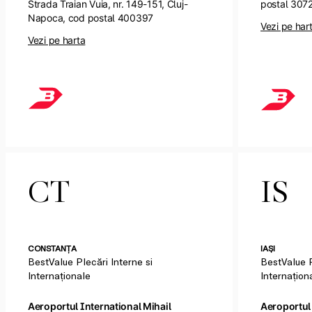
Strada Traian Vuia, nr. 149-151,
Cluj-
postal 307
Napoca, cod postal 400397
Vezi pe har
Vezi pe harta
CT
IS
CONSTANȚA
IAȘI
BestValue Plecări Interne si
BestValue Pl
Internaționale
Internațion
Aeroportul International Mihail
Aeroportul 