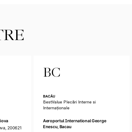
TRE
BC
BACĂU
BestValue Plecări Interne si
Internaționale
aiova
Aeroportul International George
Enescu, Bacau
iova, 200621