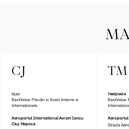
MA
CJ
TM
CLUJ
TIMIȘOARA
BestValue Plecări si Sosiri Interne si
BestValue Pl
Internaționale
Internațion
Aeroportul International Avram Iancu
Aeroportul
Cluj-Napoca
Strada Aero