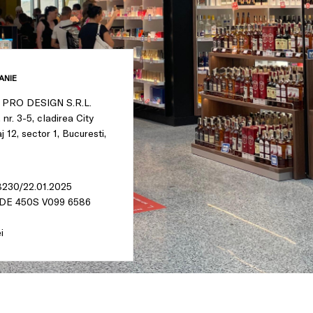
ANIE
 PRO DESIGN S.R.L.
 nr. 3-5, cladirea City
j 12, sector 1, Bucuresti,
8230/22.01.2025
RDE 450S V099 6586
i