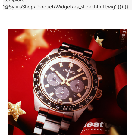
'@SyliusShop/Product/Widget/es_slider.html.twig' })) }}