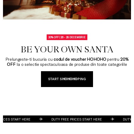
20% OFF | 26 - 28 DECEMBRIE
BE YOUR OWN SANTA
Prelungeste-ti bucuria cu
codul de voucher HOHOHO
pentru
20%
OFF
la o selectie spectaculoasa de produse din toate categoriile
START S
HOHOHO
PING
RT HERE
DUTY FREE PRICES START HERE
DUTY FREE PRICE