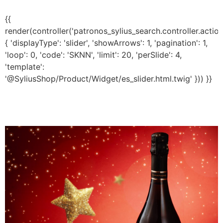
{{
render(controller('patronos_sylius_search.controller.actio
{ 'displayType': 'slider', 'showArrows': 1, 'pagination': 1,
'loop': 0, 'code': 'SKNN', 'limit': 20, 'perSlide': 4,
'template':
'@SyliusShop/Product/Widget/es_slider.html.twig' })) }}