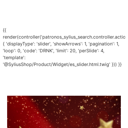
{{
render(controller('patronos_sylius_search.controller.actio
{ 'displayType': 'slider', 'showArrows': 1, 'pagination': 1,
'loop': 0, 'code': 'DRNK', 'limit': 20, 'perSlide': 4,
'template':
'@SyliusShop/Product/Widget/es_slider.html.twig' })) }}