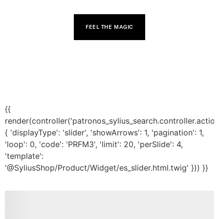
FEEL THE MAGIC
{{
render(controller('patronos_sylius_search.controller.actio
{ 'displayType': 'slider', 'showArrows': 1, 'pagination': 1,
'loop': 0, 'code': 'PRFM3', 'limit': 20, 'perSlide': 4,
'template':
'@SyliusShop/Product/Widget/es_slider.html.twig' })) }}