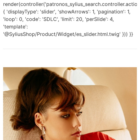
render(controller('patronos_sylius_search.controller.actio
{ 'displayType': 'slider', 'showArrows': 1, 'pagination': 1,
'loop': 0, 'code': 'SDLC', 'limit': 20, 'perSlide': 4,
'template':
'@SyliusShop/Product/Widget/es_slider.html.twig' })) }}