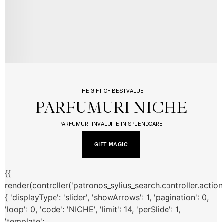
THE GIFT OF BESTVALUE
PARFUMURI NICHE
PARFUMURI INVALUITE IN SPLENDOARE
GIFT MAGIC
{{
render(controller('patronos_sylius_search.controller.actio
{ 'displayType': 'slider', 'showArrows': 1, 'pagination': 0,
'loop': 0, 'code': 'NICHE', 'limit': 14, 'perSlide': 1,
'template':