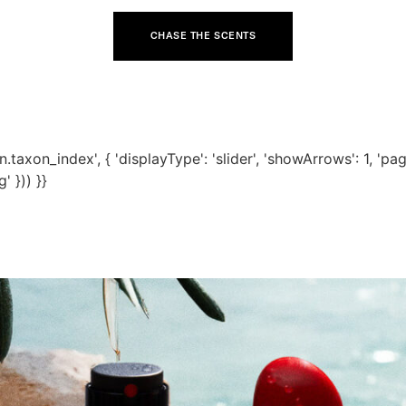
CHASE THE SCENTS
axon_index', { 'displayType': 'slider', 'showArrows': 1, 'paginat
 })) }}