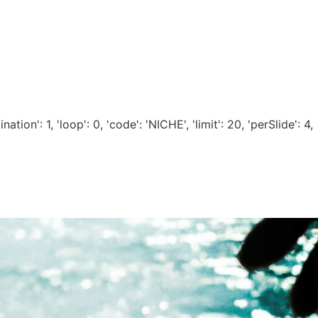
ion': 1, 'loop': 0, 'code': 'NICHE', 'limit': 20, 'perSlide': 4,