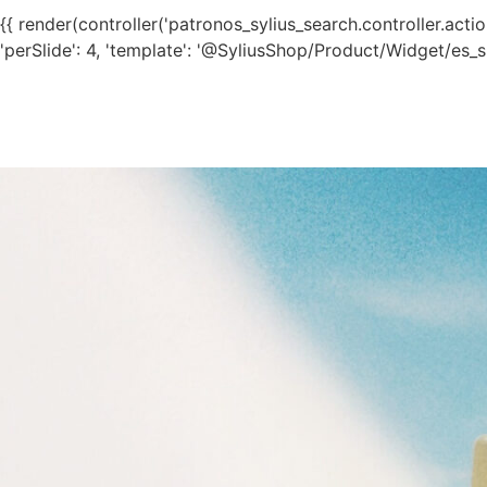
{{ render(controller('patronos_sylius_search.controller.action.
'perSlide': 4, 'template': '@SyliusShop/Product/Widget/es_sli