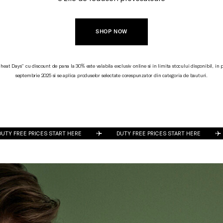
SHOP NOW
eat Days” cu discount de pana la 30% este valabila exclusiv online si in limita stocului disponibil, in 
septembrie 2025 si se aplica produselor selectate corespunzator din categoria de bauturi.
RE
DUTY FREE PRICES START HERE
DUTY FREE PRICES STA