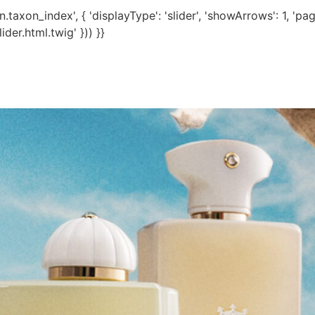
taxon_index', { 'displayType': 'slider', 'showArrows': 1, 'pagi
der.html.twig' })) }}