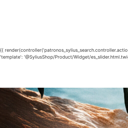
{{ render(controller('patronos_sylius_search.controller.action.t
'template': '@SyliusShop/Product/Widget/es_slider.html.twig'