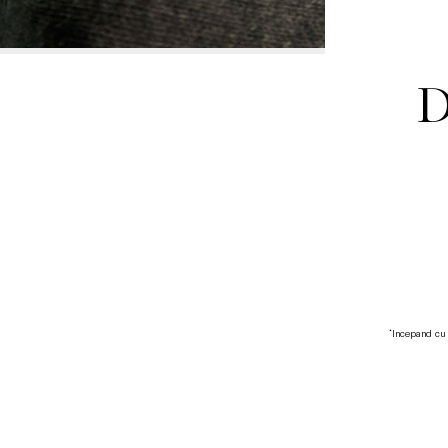
D
*Incepand cu