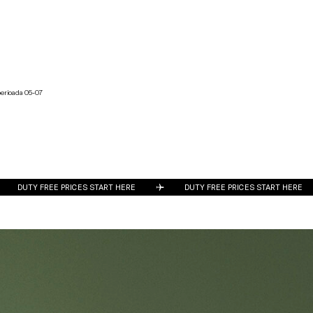
perioada 05-07
RT HERE
DUTY FREE PRICES START HERE
DUTY FREE PRICE