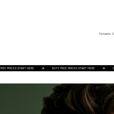
*Campania “Ch
DUTY FREE PRICES START HERE
DUTY FREE PRICES START HE