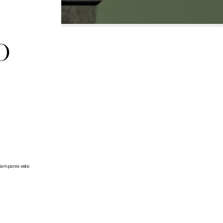
O 
Campanie este