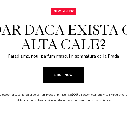
NEW IN SHOP
AR DACA EXISTA 
ALTA CALE?
Paradigme, noul parfum masculin semnatura de la Prada
SHOP NOW
 3 septembrie, comanda orice parfum Prada si primesti
CADOU
un pouch cosmetic Prada Paradigme. 
valabila in limita stocului disponibil si nu se cumuleaza cu alte oferte din site.