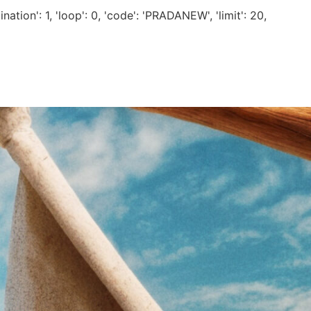
nation': 1, 'loop': 0, 'code': 'PRADANEW', 'limit': 20,