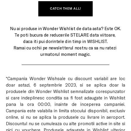
CATCH THEM ALL!
Nu ai produse in Wonder Wishlist de data asta? Este OK.

Te poti bucura de reducerile STELARE data viitoare, 
daca iti pui dorintele din timp in WISHLIST.

Ramai cu ochii pe newsletterul nostru ca sa nu ratezi 
*Campania Wonder Wishsale cu discount variabil are loc
doar astazi, 6 septembrie 2023, si se aplica doar la
produsele din Wonder Wishlist semnalizate corespunzator
si care indeplinesc conditia sa fi fost adaugate in Wishlist
pana la ora 00:00, inainte de inceperea campaniei.
Campania este valabila in limita stocului disponibil, exclusiv
online, si nu se aplica la produsele cu livrare in aeroport.
Discountul nu se cumuleaza cu alte promotii active in site si
nici cu vouchere. Produsele adaugate in Wishlist ulterior